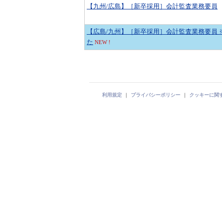
【九州/広島】［新卒採用］会計監査業務要員
【広島/九州】［新卒採用］会計監査業務要員 
た
NEW !
利用規定
｜
プライバシーポリシー
｜
クッキーに関