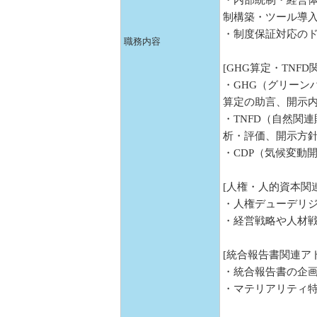
・内部統制・経営
制構築・ツール導
・制度保証対応の
職務内容
[GHG算定・TNF
・GHG（グリーン
算定の助言、開示内
・TNFD（自然関
析・評価、開示方
・CDP（気候変動
[人権・人的資本関
・人権デューデリ
・経営戦略や人材
[統合報告書関連ア
・統合報告書の企
・マテリアリティ