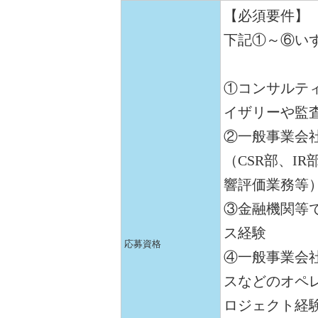
【必須要件】
下記①～⑥い
①コンサルテ
イザリーや
②一般事業会
（CSR部、I
響評価業務等
③金融機関等
ス経験
応募資格
④一般事業会
スなどのオペ
ロジェクト経