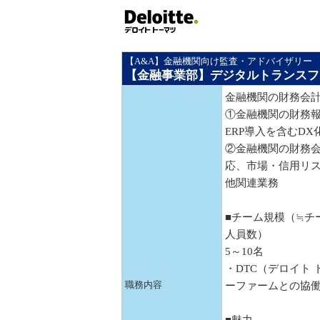
【A&A】金融機関向け監査・アドバイザリー
【金融事業部】デジタルトランスフ
金融機関の財務会
①金融機関の財務報
ERP導入を含むDX
②金融機関の財務
応、市場・信用リ
他関連業務
■チーム規模（≒チ
人員数）
5～10名
・DTC（デロイト
職務内容
ーファームとの協