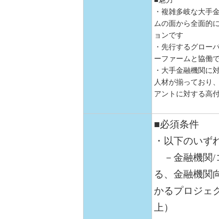
■魅力
・複雑多岐な大手金
ムの面から全面的
ョンです
・先行するグロー
ーファームと協働
・大手金融機関に
人材が揃っており、
アントに対する高
■必須条件
・以下のいず
－金融機関/コ
る、金融機関
かるプロジェク
上）