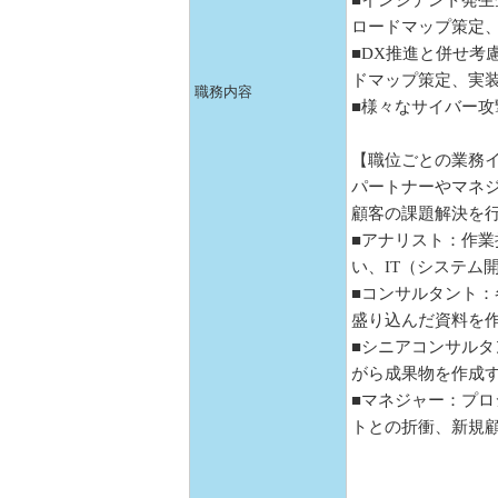
■インシデント発
ロードマップ策定
■DX推進と併せ考
ドマップ策定、実
職務内容
■様々なサイバー
【職位ごとの業務
パートナーやマネジ
顧客の課題解決を
■アナリスト：作
い、IT（システム
■コンサルタント
盛り込んだ資料を
■シニアコンサル
がら成果物を作成
■マネジャー：プ
トとの折衝、新規