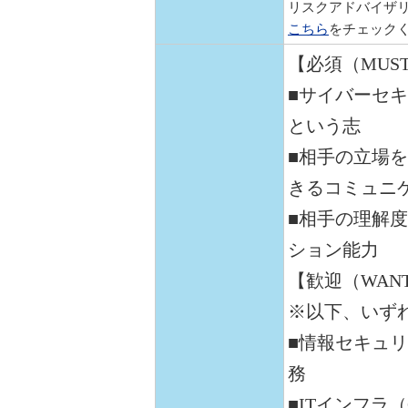
リスクアドバイザ
こちら
をチェック
【必須（MUS
■サイバーセ
という志
■相手の立場
きるコミュニ
■相手の理解
ション能力
【歓迎（WANT
※以下、いず
■情報セキュ
務
■ITインフラ