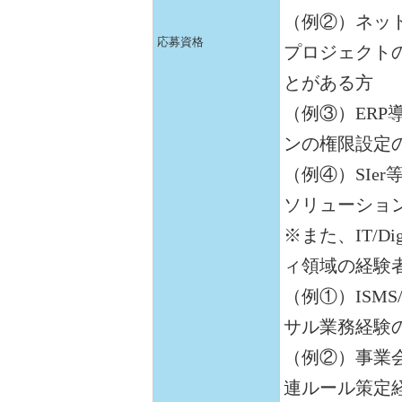
（例②）ネッ
応募資格
プロジェクト
とがある方
（例③）ER
ンの権限設定
（例④）SIe
ソリューショ
※また、IT/D
ィ領域の経験
（例①）ISM
サル業務経験
（例②）事業
連ルール策定