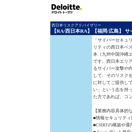
西日本リスクアドバイザリー
【RA/西日本RA】【福岡/広島】
「サイバーセキュ
リティの西日本ベ
本（九州中国沖縄
です。西日本エリ
るサイバー攻撃や
して、そのリスク
に対してご提供して
い」という志を持
た方であれば、コ
【業務内容具体的
■情報セキュリティ
■CSIRTの構築や