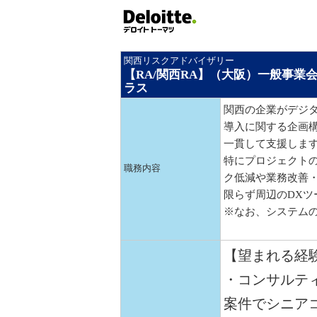
関西リスクアドバイザリー
【RA/関西RA】（大阪）一般事業
ラス
関西の企業がデジタ
導入に関する企画
一貫して支援しま
特にプロジェクトの
職務内容
ク低減や業務改善・
限らず周辺のDXツ
※なお、システム
【望まれる経
・コンサルテ
案件でシニア