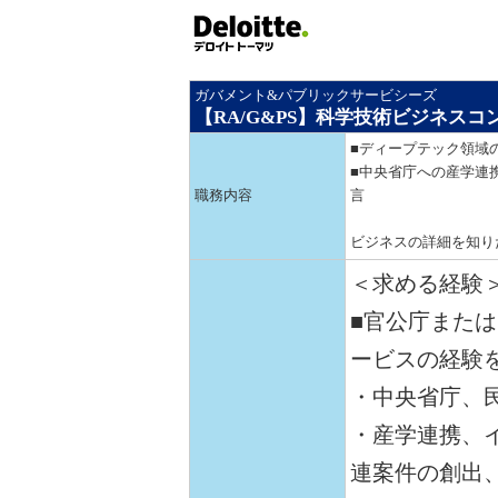
ガバメント&パブリックサービシーズ
【RA/G&PS】科学技術ビジネスコ
■ディープテック領域
■中央省庁への産学連
職務内容
言
ビジネスの詳細を知り
＜求める経験
■官公庁また
ービスの経験
・中央省庁、
・産学連携、
連案件の創出