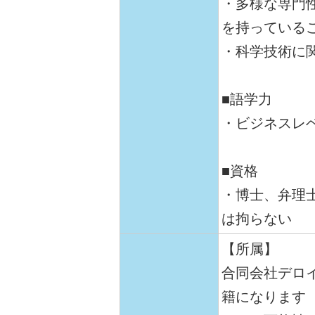
・多様な専門
を持っている
・科学技術に
■語学力
・ビジネスレ
■資格
・博士、弁理
は拘らない
【所属】
合同会社デロ
籍になります