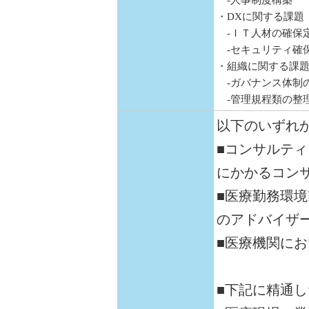
-人事制度構築
・DXに関する課題
-ＩＴ人材の確保
-セキュリティ確
・組織に関する課
-ガバナンス体制
-管理規程類の整
以下のいずれ
■コンサルテ
にかかるコン
■医療勤務環
のアドバイザ
■医療機関に
■下記に精通