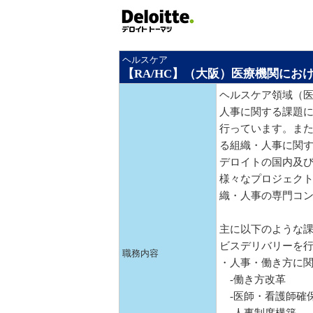
ヘルスケア
【RA/HC】（大阪）医療機関に
ヘルスケア領域（
人事に関する課題
行っています。ま
る組織・人事に関
デロイトの国内及
様々なプロジェク
織・人事の専門コ
主に以下のような
ビスデリバリーを
職務内容
・人事・働き方に
-働き方改革
-医師・看護師確