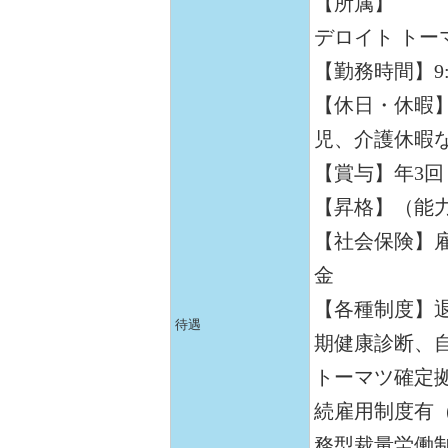
【所属】
デロイト トー
【勤務時間】9:3
【休日・休暇
児、介護休暇
【賞与】年3回
【昇格】（能
【社会保険】
金
【各種制度】
待遇
期健康診断、
トーマツ確定
続雇用制度有
務型裁量労働