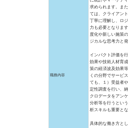
に統計やマーケテ
求められます。ま
ては、クライアン
丁寧に理解し、ロ
力も必要となりま
度化や新しい施策
ジカルな思考力と
インパクト評価を
効果や技術人材育
策の経済波及効果
職務内容
くの分野でサービ
ても、１）受益者
定性調査を行い、
クロデータをアン
分析等を行うとい
析スキルも重要と
具体的な働き方と