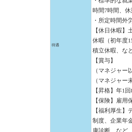
・標準的な就業
時間7時間、休
・所定時間外
【休日休暇】
休暇（初年度1
待遇
積立休暇、な
【賞与】
（マネジャー以
（マネジャー未
【昇格】年1回
【保険】雇用
【福利厚生】
制度、企業年
康診断、など