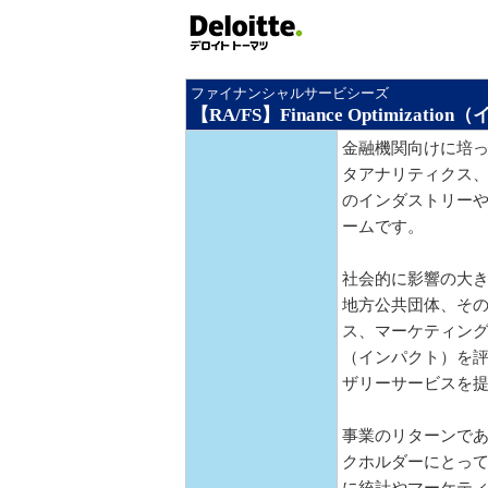
ファイナンシャルサービシーズ
【RA/FS】Finance Optimizat
金融機関向けに培
タアナリティクス
のインダストリー
ームです。
社会的に影響の大
地方公共団体、そ
ス、マーケティン
（インパクト）を
ザリーサービスを
事業のリターンで
クホルダーにとっ