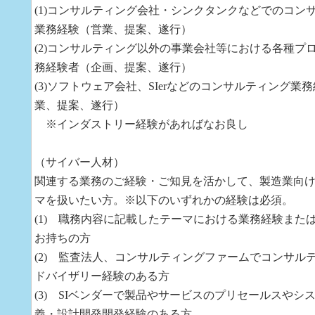
(1)コンサルティング会社・シンクタンクなどでのコン
業務経験（営業、提案、遂行）
(2)コンサルティング以外の事業会社等における各種プ
務経験者（企画、提案、遂行）
(3)ソフトウェア会社、SIerなどのコンサルティング業
業、提案、遂行）
※インダストリー経験があればなお良し
（サイバー人材）
関連する業務のご経験・ご知見を活かして、製造業向
マを扱いたい方。※以下のいずれかの経験は必須。
(1) 職務内容に記載したテーマにおける業務経験また
お持ちの方
(2) 監査法人、コンサルティングファームでコンサル
ドバイザリー経験のある方
(3) SIベンダーで製品やサービスのプリセールスやシ
義・設計開発開発経験のある方