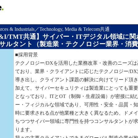
urces & Industrials／Technology, Media & Telecom共通
ER&I/TMT共通】サイバー・ITデジタル領域に
サルタント（製造業・テクノロジー業界・消費
■採用背景
テクノロジー/DXを活用した業務改革・改善のニーズ
ており、業界・クライアントに応じたテクノロジー/D
導き出し、クライアント課題の解決に向けてリード頂
加えて、サイバーセキュリティは製造業にとっても重
となっており、ITとOT（制御・生産設備）が密接に結
ー・フィジカルな領域であり、可用性・安全・品質・
時に要求される点が他業種と大きく異なるため、ドメ
ちつつサイバー領域に専門性を持つコンサルタントが
ります。
我々の主要クライアントであるグローバル製造企業が