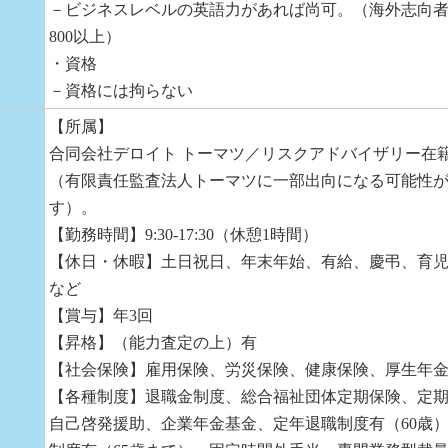
－ビジネスレベルの英語力があれば尚可。（海外志向者は
800以上）
・資格
－資格には拘らない
【所属】
合同会社デロイト トーマツ／リスクアドバイザリー在
（有限責任監査法人トーマツに一部出向になる可能性
す）。
【勤務時間】9:30-17:30（休憩1時間）
【休日・休暇】土日祝日、年末年始、有給、慶弔、育
など
【賞与】年3回
【昇格】（能力査定の上）有
【社会保険】雇用保険、労災保険、健康保険、厚生年
【各種制度】退職金制度、総合福祉団体定期保険、定
自己啓発援助、企業年金基金、定年退職制度有（60歳