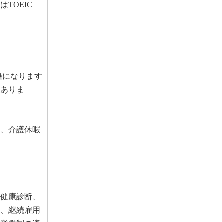
TOEIC
籍になります
がありま
児、介護休暇
金
期健康診断、
）、継続雇用