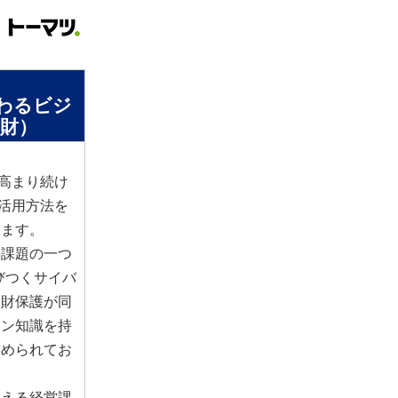
関わるビジ
財）
は高まり続け
X活用方法を
きます。
要課題の一つ
びつくサイバ
知財保護が同
イン知識を持
求められてお
抱える経営課