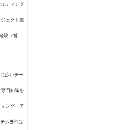
サルティング
ロジェクト業
務経験（営
けに広いテー
は専門知識を
ティング・ア
ステム要件定