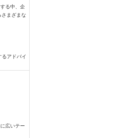
速する中、企
るさまざまな
するアドバイ
けに広いテー