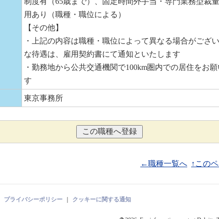
制度有（65歳まで）、固定時間外手当・専門業務型裁
用あり（職種・職位による）
【その他】
・上記の内容は職種・職位によって異なる場合がござ
な待遇は、雇用契約書にて通知といたします
・勤務地から公共交通機関で100km圏内での居住をお
す
東京事務所
←職種一覧へ
↑この
｜
プライバシーポリシー
｜
クッキーに関する通知