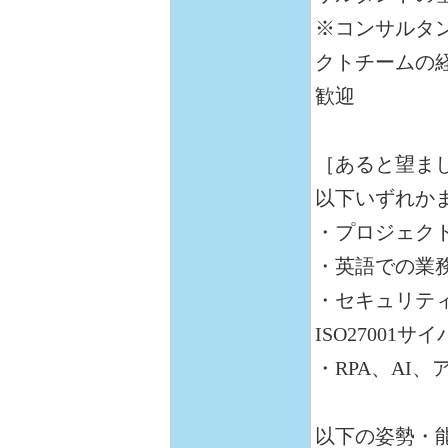
※コンサルタ
クトチームの
歓迎
［あると望ま
以下いずれか
・プロジェク
・英語での業
・セキュリティア
ISO2700
・RPA、AI
以下の姿勢・