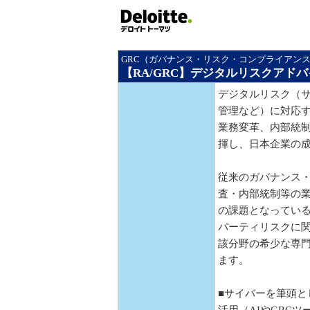
GRC（ガバナンス・リスク・コンプライアン
【RA/GRC】デジタルリスクアド
デジタルリスク（サ
管理など）に対応
業務変革、内部統
揮し、日本企業の
従来のガバナンス
査・内部統制等の
の課題となってい
パーティリスクに
該分野の希少な専
ます。
■サイバーを筆頭