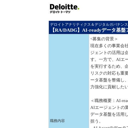
デロイトアナリティクス＆デジタルガバナンス
【RA/DADG】AI-readyデー
<募集の背景＞
現在多くの事業会社
ジェントの活用は
す。一方で、AIエ
を実行するため、企
リスクの対応も重要
ータ基盤を整備し、
力強化に貢献した
＜職務概要：AI-r
AIエージェントの業
データ基盤を活用し
職務内容
担う。