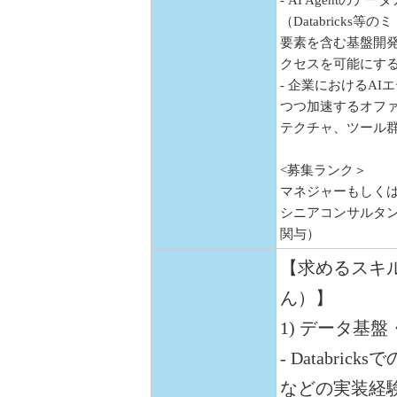
- AI Agent
（Databrick
要素を含む基盤開
クセスを可能にす
- 企業におけるA
つつ加速するオフ
テクチャ、ツール
<募集ランク＞
マネジャーもしく
シニアコンサルタ
関与）
【求めるスキ
ん）】
1) データ基
- Databrick
などの実装経