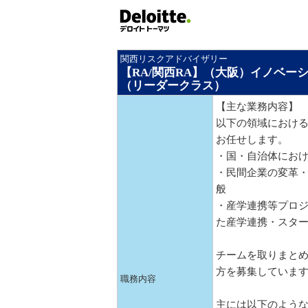
関西リスクアドバイザリー
【RA/関西RA】（大阪）イノベ
（リーダークラス）
【主な業務内容】
以下の領域におけ
お任せします。
・国・自治体にお
・民間企業の変革
般
・産学連携等プロ
た産学連携・スタ
チームを取りまと
方を募集していま
職務内容
主には以下のよう