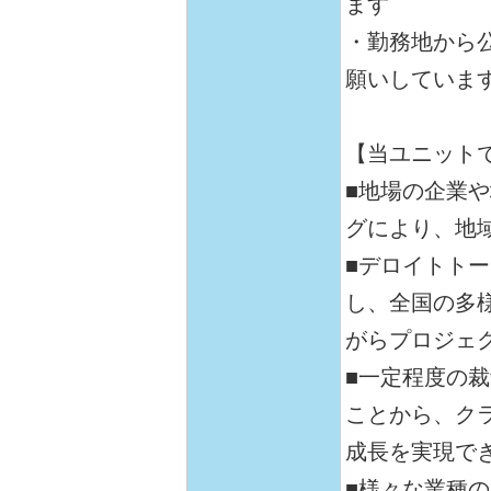
ます
・勤務地から公
願いしていま
【当ユニット
■地場の企業
グにより、地
■デロイトト
し、全国の多
がらプロジェ
■一定程度の
ことから、ク
成長を実現で
■様々な業種