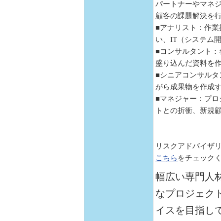
パートナーやマネジ
顧客の課題解決を
■アナリスト：作
い、IT（システム
■コンサルタント
盛り込んだ資料を
■シニアコンサル
がら成果物を作成
■マネジャー：プ
トとの折衝、新規
リスクアドバイザ
こちら
をチェック
幅広い専門人
なプロジェク
イスを目指し