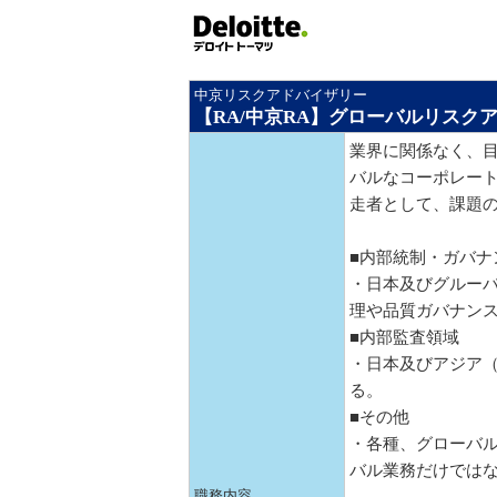
中京リスクアドバイザリー
【RA/中京RA】グローバルリスク
業界に関係なく、
バルなコーポレー
走者として、課題
■内部統制・ガバナ
・日本及びグルー
理や品質ガバナン
■内部監査領域
・日本及びアジア
る。
■その他
・各種、グローバ
バル業務だけでは
職務内容